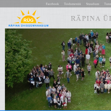
Facebook
Toidumenüü
Stuudium
Tunn