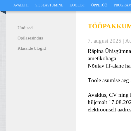
AVALEHT
SISSEASTUMINE
KOOLIST
ÕPPETÖÖ
PROGRAM
TÖÖPAKKUM
Uudised
Õpilasesindus
7. august 2025 | A
Klasside blogid
Räpina Ühisgümnaa
ametikohaga.
Nõutav IT-alane ha
Tööle asumise aeg 
Avaldus, CV ning h
hiljemalt 17.08.2
elektroonselt aadre